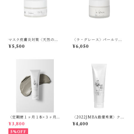
マスク皮膚炎対策〈天然の炭
〈ラ・グレース〉パールリッ
酸温泉水でできたお肌トラブ
チクリーム優美 JMBA2021
¥5,500
¥6,050
ル改善に特化した天然のシリ
優秀賞
カジェル〉モイストプロテク
トジェル活性
〈定期便１ヶ月１本×３ヶ月〉
〈2022JMBA最優秀賞〉クレ
クレイクレンジング - ラ・グ
イクレンジング - ラ・グレー
¥3,800
¥4,400
レース 生肌 -（エビデンス取
ス 生肌 -（エビデンス取得
得済）120ml
済）120ml
5%OFF