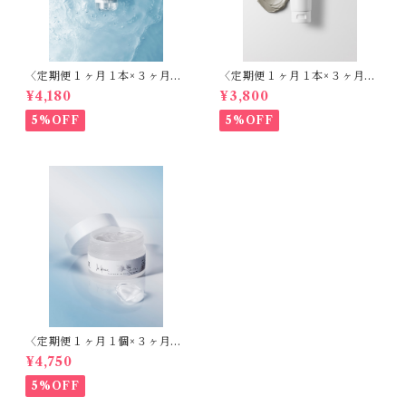
〈定期便１ヶ月１本×３ヶ月〉
〈定期便１ヶ月１本×３ヶ月〉
天然シリカ化粧水 ラ・グレー
クレイクレンジング - ラ・グ
¥4,180
¥3,800
ス 再生 -（エビデンス取得
レース 生肌 -（エビデンス取
済）150ml
得済）120ml
5%OFF
5%OFF
〈定期便１ヶ月１個×３ヶ月〉
モイストプロテクトジェル活
¥4,750
性〈我慢できない肌のかゆみ
はバリア機能低下による乾燥
5%OFF
が原因〉