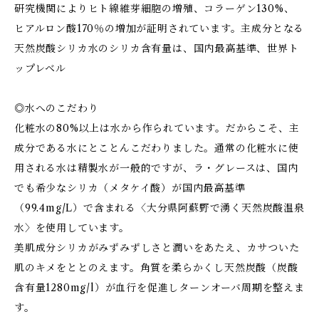
研究機関によりヒト線維芽細胞の増殖、コラーゲン130%、
ヒアルロン酸170％の増加が証明されています。主成分となる
天然炭酸シリカ水のシリカ含有量は、国内最高基準、世界ト
ップレベル
◎水へのこだわり
化粧水の80%以上は水から作られています。だからこそ、主
成分である水にとことんこだわりました。通常の化粧水に使
用される水は精製水が一般的ですが、ラ・グレースは、国内
でも希少なシリカ（メタケイ酸）が国内最高基準
（99.4mg/L）で含まれる〈大分県阿蘇野で湧く天然炭酸温泉
水〉を使用しています。
美肌成分シリカがみずみずしさと潤いをあたえ、カサついた
肌のキメをととのえます。角質を柔らかくし天然炭酸（炭酸
含有量1280mg/l）が血行を促進しターンオーバ周期を整えま
す。