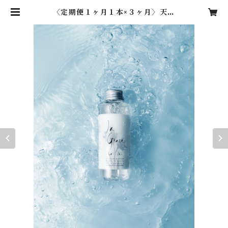
〈定期便１ヶ月１本×３ヶ月〉天然
シリカ化粧水 ラ・グレース 再生 -
（エビデンス取得済）150ml | 天然
炭酸化粧品《ラ・グレース》