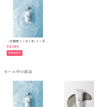
〈定期便１ヶ月１本×３ヶ月〉
天然シリカ化粧水 ラ・グレー
¥4,180
ス 再生 -（エビデンス取得
済）150ml
5%OFF
セール中の商品