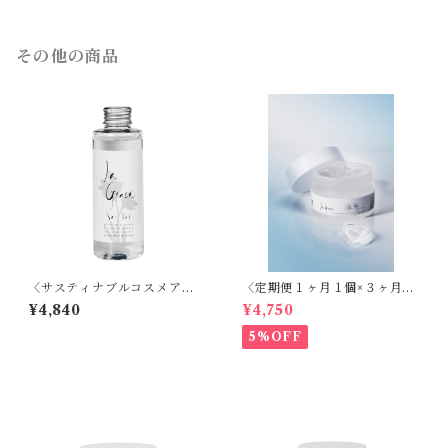
その他の商品
〈サスティナブルコスメアワ
〈定期便１ヶ月１個×３ヶ月〉
ード受賞〉天然シリカ化粧水
モイストプロテクトジェル活
¥4,840
¥4,750
ラ・グレース 再生 -（エビデ
性〈我慢できない肌のかゆみ
ンス取得済）150ml
はバリア機能低下による乾燥
5%OFF
が原因〉