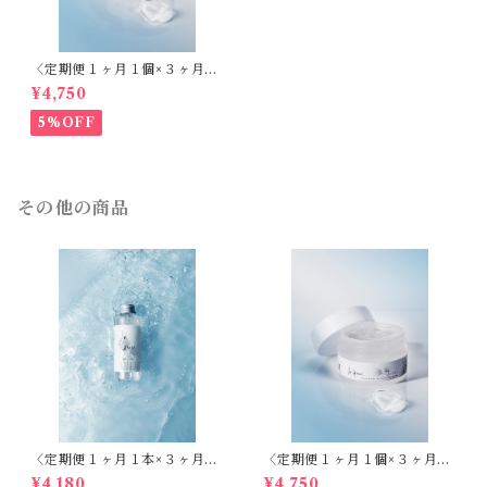
〈定期便１ヶ月１個×３ヶ月〉
モイストプロテクトジェル活
¥4,750
性〈我慢できない肌のかゆみ
はバリア機能低下による乾燥
5%OFF
が原因〉
その他の商品
〈定期便１ヶ月１本×３ヶ月〉
〈定期便１ヶ月１個×３ヶ月〉
天然シリカ化粧水 ラ・グレー
モイストプロテクトジェル活
¥4,180
¥4,750