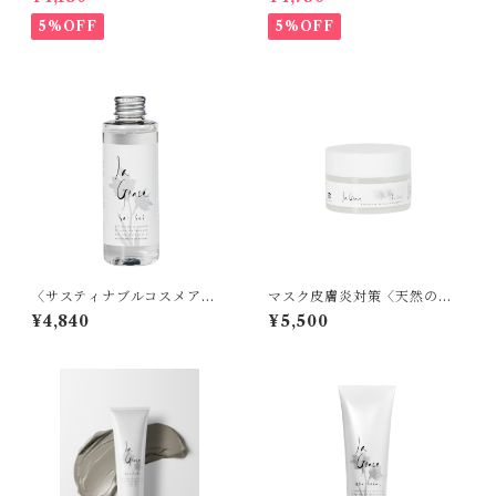
ス 再生 -（エビデンス取得
性〈我慢できない肌のかゆみ
済）150ml
はバリア機能低下による乾燥
5%OFF
5%OFF
が原因〉
〈サスティナブルコスメアワ
マスク皮膚炎対策〈天然の炭
ード受賞〉天然シリカ化粧水
酸温泉水でできたお肌トラブ
¥4,840
¥5,500
ラ・グレース 再生 -（エビデ
ル改善に特化した天然のシリ
ンス取得済）150ml
カジェル〉モイストプロテク
トジェル活性