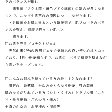
ラのバランスが崩れ
悪玉菌（アクネ菌・黄色ブドウ球菌）の割合が多くなる
ことで、ニキビや肌荒れの原因につ ながります。
・乳酸菌をお肌に塗るという新発想で、肌フローラのバラ
ンスを整え、健康で若々しい肌へと
導きます。
□お肌を守るプロテクトジェル
天然由来99%の透明ジェルで気持ちの良い使い心地となっ
ており、1日中乾燥知らずで、お肌の バリア機能を整えなが
ら潤いをキープします。
□こんなお悩みを持っている方の救世主となれます！
肌荒れ 敏感肌 かゆみをともなう乾燥 唇の乾燥
肌のキメが乱れている方（シミ・くすみ）トラブル肌（ニキ
ビ・吹き出物・ざらつき・赤み）
全身のかゆみ お子様の・湿疹等