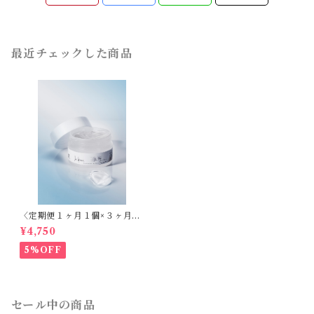
最近チェックした商品
〈定期便１ヶ月１個×３ヶ月〉
モイストプロテクトジェル活
¥4,750
性〈我慢できない肌のかゆみ
はバリア機能低下による乾燥
5%OFF
が原因〉
セール中の商品