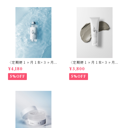
〈定期便１ヶ月１本×３ヶ月〉
〈定期便１ヶ月１本×３ヶ月〉
天然シリカ化粧水 ラ・グレー
クレイクレンジング - ラ・グ
¥4,180
¥3,800
ス 再生 -（エビデンス取得
レース 生肌 -（エビデンス取
済）150ml
得済）120ml
5%OFF
5%OFF