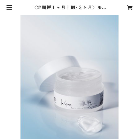
〈定期便１ヶ月１個×３ヶ月〉モイ
ストプロテクトジェル活性〈我慢で
きない肌のかゆみはバリア機能低下
による乾燥が原因〉 | 天然炭酸化粧
品《ラ・グレース》