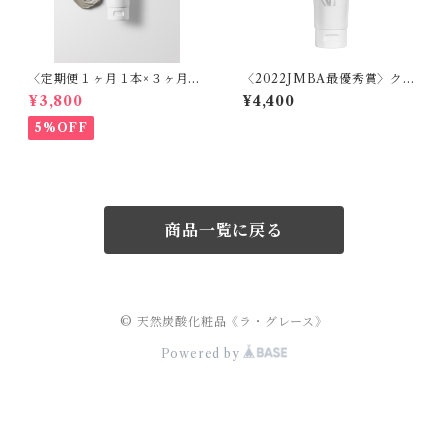
〈定期便１ヶ月１本×３ヶ月〉
〈2022JMBA最優秀賞〉クレ
クレイクレンジング - ラ・グ
イクレンジング - ラ・グレー
¥3,800
¥4,400
レース 生肌 -（エビデンス取
ス 生肌 -（エビデンス取得
得済）120ml
済）120ml
5%OFF
商品一覧に戻る
© 天然炭酸化粧品《ラ・グレース》
Powered by