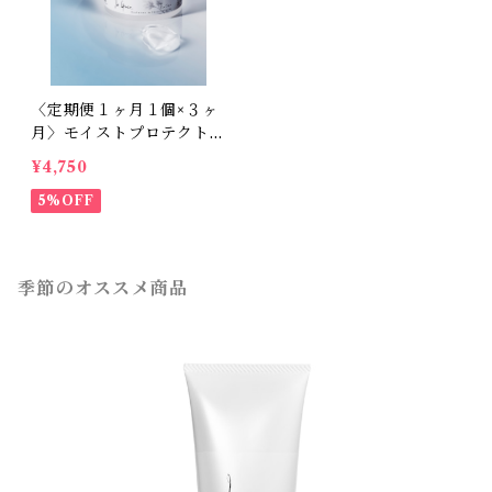
〈定期便１ヶ月１個×３ヶ
月〉モイストプロテクトジ
ェル活性〈我慢できない肌
¥4,750
のかゆみはバリア機能低下
による乾燥が原因〉
5%OFF
季節のオススメ商品