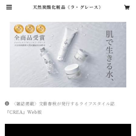
天然炭酸化粧品《ラ・グレース》
〈雑誌掲載〉文藝春秋が発行するライフスタイル誌
『CREA』Web版