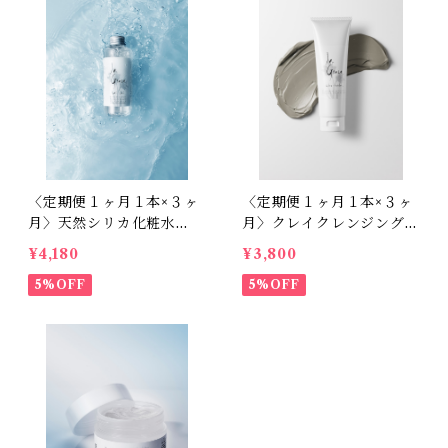
〈定期便１ヶ月１本×３ヶ
〈定期便１ヶ月１本×３ヶ
月〉天然シリカ化粧水
月〉クレイクレンジング -
ラ・グレース 再生 -（エ
ラ・グレース 生肌 -（エ
¥4,180
¥3,800
ビデンス取得済）150ml
ビデンス取得済）120ml
5%OFF
5%OFF