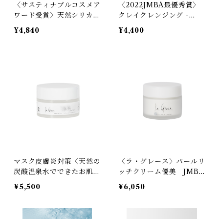
〈サスティナブルコスメア
〈2022JMBA最優秀賞〉
ワード受賞〉天然シリカ化
クレイクレンジング -
粧水 ラ・グレース 再生
ラ・グレース 生肌 -（エ
¥4,840
¥4,400
-（エビデンス取得済）15
ビデンス取得済）120ml
0ml
マスク皮膚炎対策〈天然の
〈ラ・グレース〉パールリ
炭酸温泉水でできたお肌ト
ッチクリーム優美 JMBA
ラブル改善に特化した天然
2021優秀賞
¥5,500
¥6,050
のシリカジェル〉モイスト
プロテクトジェル活性